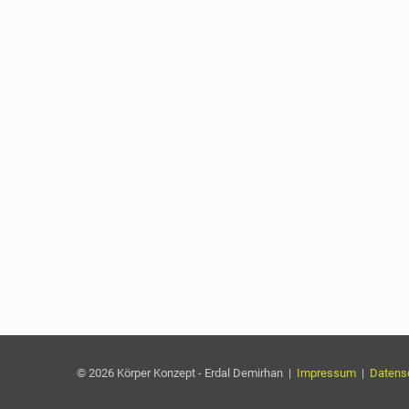
© 2026 Körper Konzept - Erdal Demirhan |
Impressum
|
Datens