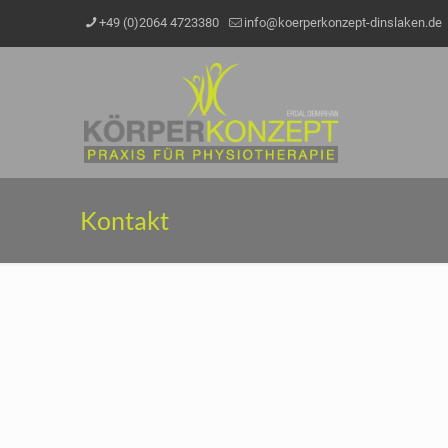
+49 (0)2064 4723380
info@koerperkonzept-dinslaken.de
Kontakt